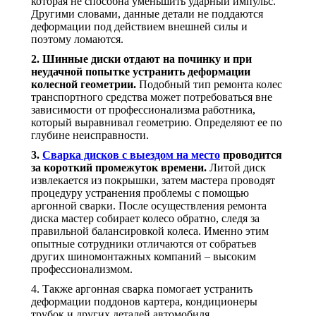
которая не способна уменьшить ударный импульс.
Другими словами, данные детали не поддаются
деформации под действием внешней силы и
поэтому ломаются.
2. Шинные диски отдают на починку и при
неудачной попытке устранить деформации
колесной геометрии.
Подобный тип ремонта колес
транспортного средства может потребоваться вне
зависимости от профессионализма работника,
который выравнивал геометрию. Определяют ее по
глубине неисправности.
3.
Сварка дисков с выездом на место
проводится
за короткий промежуток времени.
Литой диск
извлекается из покрышки, затем мастера проводят
процедуру устранения проблемы с помощью
аргонной сварки. После осуществления ремонта
диска мастер собирает колесо обратно, следя за
правильной балансировкой колеса. Именно этим
опытные сотрудники отличаются от собратьев
других шиномонтажных компаний – высоким
профессионализмом.
4. Также аргонная сварка помогает устранить
деформации поддонов картера, кондиционеры
трубок и других деталей автомобиля,