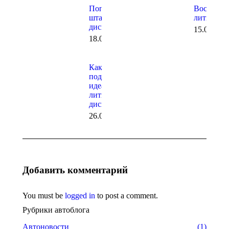
Популярность
Восстано
штампованных
литых ди
дисков
15.07.202
18.09.2020
Как
подобрать
идеальные
литые
диски?
26.05.2020
Добавить комментарий
You must be
logged in
to post a comment.
Рубрики автоблога
Автоновости
(1)