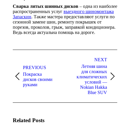
Сварка литых шинных дисков
– одна из наиболее
распространенных услуг
выездного шиномонтажа
Запаскин
. Также мастера предоставляют услуги по
сезонной замене шин, ремонту покрышек от
порезов, проколов, грыж, заправкой кондиционера.
Ведь всегда актуальна помощь на дороге.
Post
navigation
NEXT
Летняя шина
PREVIOUS
для сложных
Покраска
климатических
Previous
Next
дисков своими
условий —
post:
post:
руками
Nokian Hakka
Blue SUV
Related Posts