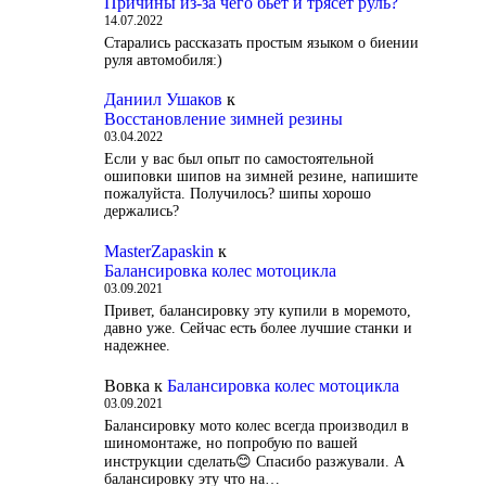
Причины из-за чего бьет и трясет руль?
14.07.2022
Старались рассказать простым языком о биении
руля автомобиля:)
Даниил Ушаков
к
Восстановление зимней резины
03.04.2022
Если у вас был опыт по самостоятельной
ошиповки шипов на зимней резине, напишите
пожалуйста. Получилось? шипы хорошо
держались?
MasterZapaskin
к
Балансировка колес мотоцикла
03.09.2021
Привет, балансировку эту купили в моремото,
давно уже. Сейчас есть более лучшие станки и
надежнее.
Вовка
к
Балансировка колес мотоцикла
03.09.2021
Балансировку мото колес всегда производил в
шиномонтаже, но попробую по вашей
инструкции сделать😊 Спасибо разжували. А
балансировку эту что на…