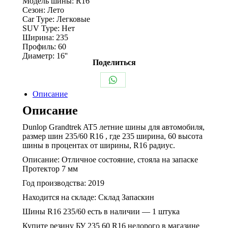
Модель шины:
R16
Dunlop
Сезон:
Лето
Car Type:
Легковые
SUV Type:
Нет
Ширина:
235
Профиль:
60
Диаметр:
16''
Поделиться
Share
Описание
on
Описание
WhatsApp
Dunlop Grandtrek AT5 летние шины для автомобиля,
размер шин 235/60 R16 , где 235 ширина, 60 высота
шины в процентах от ширины, R16 радиус.
Описание: Отличное состояние, стояла на запаске
Протектор 7 мм
Год производства: 2019
Находится на складе: Склад Запаскин
Шины R16 235/60 есть в наличии — 1 штука
Купите резину БУ 235 60 R16 недорого в магазине