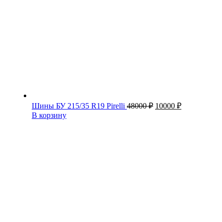
Первоначальная
Текущая
Шины БУ 215/35 R19 Pirelli
48000
₽
10000
₽
цена
цена:
В корзину
составляла
10000 ₽.
48000 ₽.