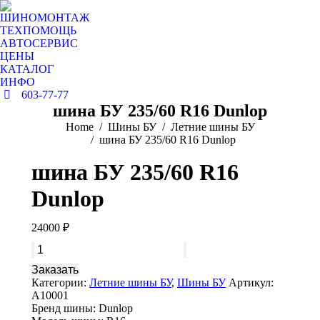
ШИНОМОНТАЖ
ТЕХПОМОЩЬ
АВТОСЕРВИС
ЦЕНЫ
КАТАЛОГ
ИНФО
603-77-77
шина БУ 235/60 R16 Dunlop
You are here:
Home
Шины БУ
Летние шины БУ
шина БУ 235/60 R16 Dunlop
шина БУ 235/60 R16
Dunlop
24000
₽
Количество
товара
Заказать
шина
Категории:
Летние шины БУ
,
Шины БУ
Артикул:
БУ
A10001
235/60
Бренд шины:
Dunlop
R16