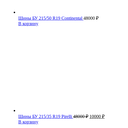
Шины БУ 215/50 R19 Continental
48000
₽
В корзину
Первоначальная
Текущая
Шины БУ 215/35 R19 Pirelli
48000
₽
10000
₽
цена
цена:
В корзину
составляла
10000 ₽.