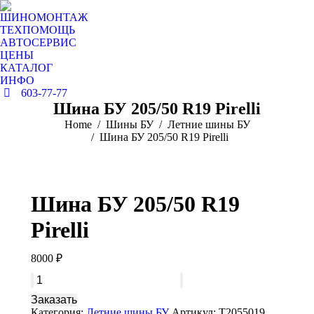
ШИНОМОНТАЖ
ТЕХПОМОЩЬ
АВТОСЕРВИС
ЦЕНЫ
КАТАЛОГ
ИНФО
603-77-77
Шина БУ 205/50 R19 Pirelli
You are here:
Home
Шины БУ
Летние шины БУ
Шина БУ 205/50 R19 Pirelli
Шина БУ 205/50 R19
Pirelli
8000
₽
Количество
товара
Заказать
Шина
Категория:
Летние шины БУ
Артикул:
T2055019