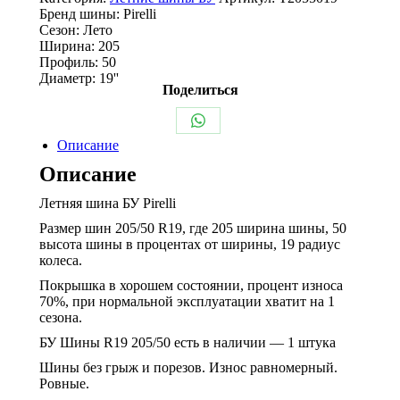
БУ
Бренд шины:
Pirelli
205/50
Сезон:
Лето
R19
Ширина:
205
Pirelli
Профиль:
50
Диаметр:
19''
Поделиться
Share
Описание
on
Описание
WhatsApp
Летняя шина БУ Pirelli
Размер шин 205/50 R19, где 205 ширина шины, 50
высота шины в процентах от ширины, 19 радиус
колеса.
Покрышка в хорошем состоянии, процент износа
70%, при нормальной эксплуатации хватит на 1
сезона.
БУ Шины R19 205/50 есть в наличии — 1 штука
Шины без грыж и порезов. Износ равномерный.
Ровные.