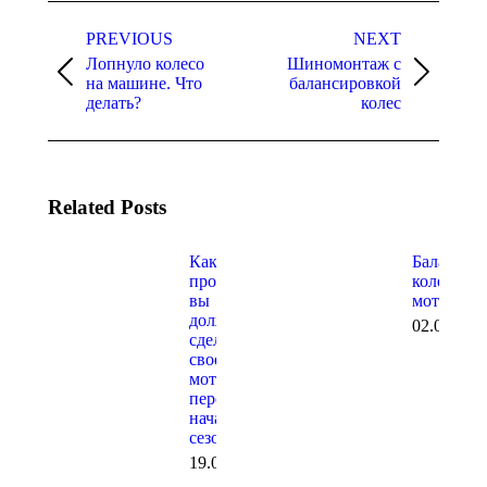
Post
navigation
PREVIOUS
NEXT
Лопнуло колесо
Шиномонтаж с
Previous
Next
на машине. Что
балансировкой
post:
post:
делать?
колес
Related Posts
Какие
Балансир
проверки
колес
вы
мотоцикл
должны
02.09.202
сделать на
своем
мотоцикле
перед
началом
сезона?
19.03.2022